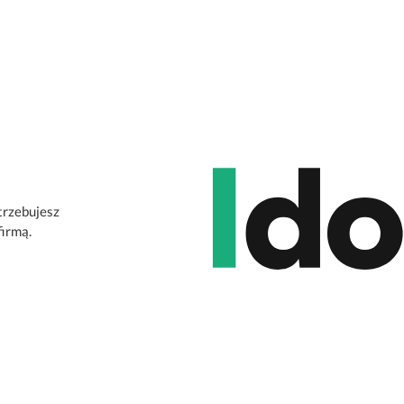
otrzebujesz
firmą.