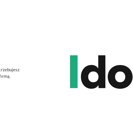
otrzebujesz
firmą.