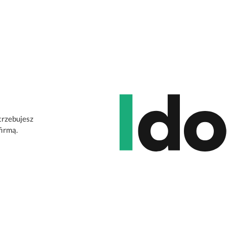
otrzebujesz
firmą.