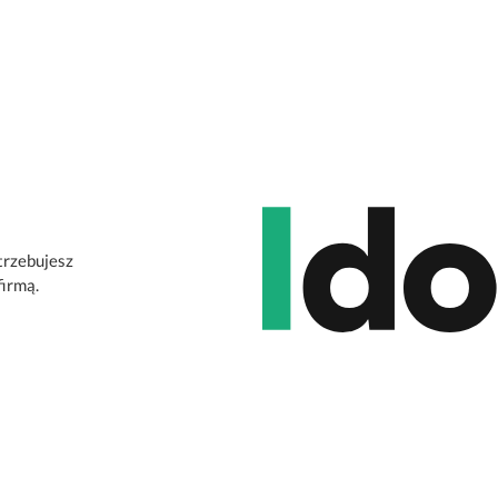
otrzebujesz
firmą.