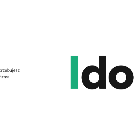
otrzebujesz
firmą.